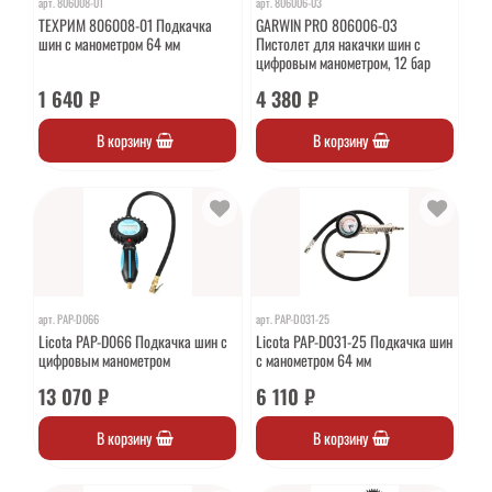
арт.
806008-01
арт.
806006-03
ТЕХРИМ 806008-01 Подкачка
GARWIN PRO 806006-03
шин с манометром 64 мм
Пистолет для накачки шин с
цифровым манометром, 12 бар
1 640 ₽
4 380 ₽
В корзину
В корзину
арт.
PAP-D066
арт.
PAP-D031-25
Licota PAP-D066 Подкачка шин с
Licota PAP-D031-25 Подкачка шин
цифровым манометром
с манометром 64 мм
13 070 ₽
6 110 ₽
В корзину
В корзину