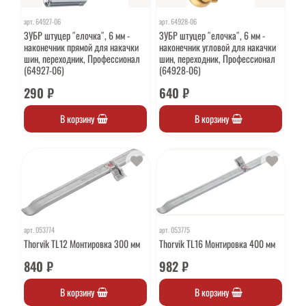
арт.
64927-06
арт.
64928-06
ЗУБР штуцер ″елочка″, 6 мм -
ЗУБР штуцер ″елочка″, 6 мм -
наконечник прямой для накачки
наконечник угловой для накачки
шин, переходник, Профессионал
шин, переходник, Профессионал
(64927-06)
(64928-06)
290 ₽
640 ₽
В корзину
В корзину
арт.
053774
арт.
053775
Thorvik TL12 Монтировка 300 мм
Thorvik TL16 Монтировка 400 мм
840 ₽
982 ₽
В корзину
В корзину