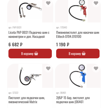
арт.
PAP-D031
арт.
175943
Licota PAP-D031 Подкачка шин с
Пневмопистолет для накачки шин
манометром и доп. Насадкой
Elitech 0704.010100
6 682 ₽
1 190 ₽
В корзину
В корзину
арт.
57322
арт.
06461
Пистолет для подкачки шин,
ЗУБР 15 бар, пистолет для
пневматический Matrix
подкачки шин (06461