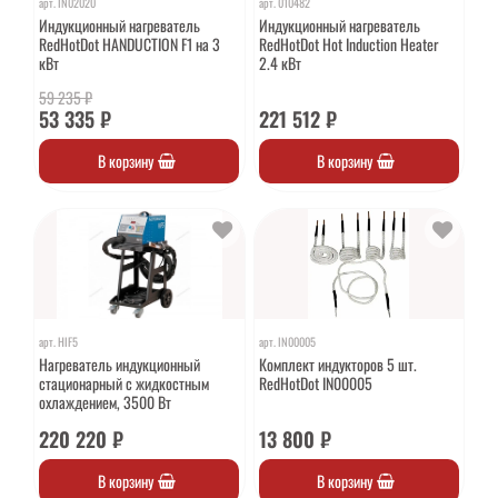
арт.
IN02020
арт.
010482
Индукционный нагреватель
Индукционный нагреватель
RedHotDot HANDUCTION F1 на 3
RedHotDot Hot Induction Heater
кВт
2.4 кВт
59 235 ₽
53 335 ₽
221 512 ₽
В корзину
В корзину
арт.
HIF5
арт.
IN00005
Нагреватель индукционный
Комплект индукторов 5 шт.
стационарный с жидкостным
RedHotDot IN00005
охлаждением, 3500 Вт
220 220 ₽
13 800 ₽
В корзину
В корзину