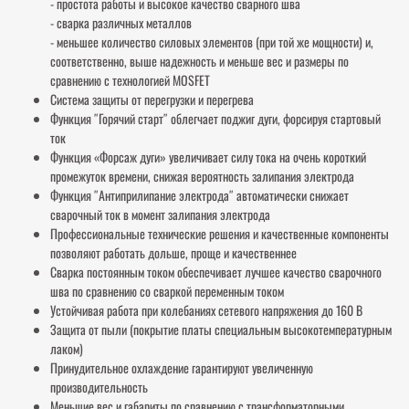
- простота работы и высокое качество сварного шва
- сварка различных металлов
- меньшее количество силовых элементов (при той же мощности) и,
соответственно, выше надежность и меньше вес и размеры по
сравнению с технологией MOSFET
Система защиты от перегрузки и перегрева
Функция ″Горячий старт″ облегчает поджиг дуги, форсируя стартовый
ток
Функция «Форсаж дуги» увеличивает силу тока на очень короткий
промежуток времени, снижая вероятность залипания электрода
Функция ″Антиприлипание электрода″ автоматически снижает
сварочный ток в момент залипания электрода
Профессиональные технические решения и качественные компоненты
позволяют работать дольше, проще и качественнее
Сварка постоянным током обеспечивает лучшее качество сварочного
шва по сравнению со сваркой переменным током
Устойчивая работа при колебаниях сетевого напряжения до 160 В
Защита от пыли (покрытие платы специальным высокотемпературным
лаком)
Принудительное охлаждение гарантируют увеличенную
производительность
Меньшие вес и габариты по сравнению с трансформаторными