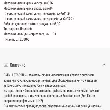
Максимальная ширина колеса, мм
356
Максимальная ширина диска, дюйм
14
Пневматический зажим диска (внешний), дюйм
11-24
Пневматический зажим диска (внутренний), дюйм
13-26
Рабочее давление сжатого воздуха, атм
8-10
Тип сервиса
Легковой
Максимальный диаметр колеса, мм
1100
Питание, В/Гц
380/3
Описание
BRIGHT GT889N – автоматический шиномонтажный станок с системой
взрывной накачки, предназначенный для обслуживания колес легковых
автомобилей, микроавтобусов и внедорожников.
Быстро, легко и безопасно выполняет работы по монтажу и демонтажу шин
любой сложности, в том числе со свойствами безопасности (Run-Flat) и
сверхнизкопрофильных (UHP).
Пневматический привод подъёма/опускания монтажной колонны усиленной