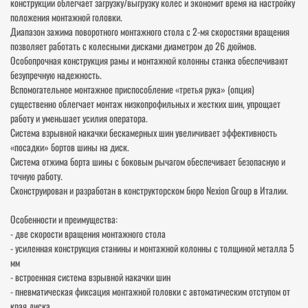
конструкции облегчает загрузку/выгрузку колес и экономит время на настройку
положения монтажной головки.
Диапазон зажима поворотного монтажного стола с 2-мя скоростями вращения
позволяет работать с колесными дисками диаметром до 26 дюймов.
Особопрочная конструкция рамы и монтажной колонны станка обеспечивают
безупречную надежность.
Вспомогательное монтажное приспособление «третья рука» (опция)
существенно облегчает монтаж низкопрофильных и жестких шин, упрощает
работу и уменьшает усилия оператора.
Система взрывной накачки бескамерных шин увеличивает эффективность
«посадки» бортов шины на диск.
Система отжима борта шины с боковым рычагом обеспечивает безопасную и
точную работу.
Сконструирован и разработан в конструкторском бюро Nexion Group в Италии.
Особенности и преимущества:
- две скорости вращения монтажного стола
- усиленная конструкция станины и монтажной колонны с толщиной металла 5
мм
- встроенная система взрывной накачки шин
- пневматическая фиксация монтажной головки с автоматическим отступом от
края диска