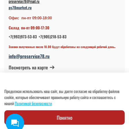
proservice78@mail.ru
ps78market.ru
Офис пн-пт 09:00-18:00
Склад пн-пт 09:00-17:30
+7(993)973-53-83 +7(905)218-53-83
.
Заявки полученные после 18.00 будут обработаны на следующий рабочий день
info@proservice78.ru
Посмотреть на карте
© 2024-2026 ИП Петров В.Н.
Продолжая использовать наш сайт, вы даете согласие на обработку файлов
ОГРНИП 317784700113997 от 17.04.2017
cookie, которые обеспечивают правильную работу сайта и соглашаетесь с
нашей
Политикой безопасности
Понятно