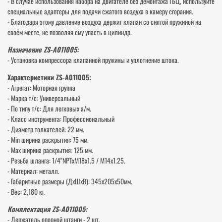
- В случае использования набора на двигателе без демонтажа ГБЦ, используйте
специальные адаптеры для подачи сжатого воздуха в камеру сгорания.
- Благодаря этому давление воздуха держит клапан со снятой пружиной на
своём месте, не позволяя ему упасть в цилиндр.
Назначение ZS-A011005:
- Установка компрессора клапанной пружины и уплотнение штока.
Характеристики ZS-A011005:
- Агрегат: Моторная группа
- Марка т/с: Универсальный
- По типу т/с: Для легковых а/м.
- Класс инструмента: Профессиональный
- Диаметр толкателей: 22 мм.
- Min ширина раскрытия: 75 мм.
- Max ширина раскрытия: 125 мм.
- Резьба шланга: 1/4"NPTxМ18х1.5 / М14х1.25.
- Материал: металл.
- Габаритные размеры (ДхШхВ): 345х205х50мм.
- Вес: 2,180 кг.
Комплектация ZS-A011005:
- Держатель опорной штанги - 2 шт.