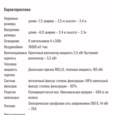
Характеристики
Наружные
длина–7,3; ширина – 3,5 м; высота – 3,4 м
размеры
Внутренние
длина –6,0; ширина – 3,4 м; высота – 2,7м
размеры
Освещение
8 светильников 4 х 36Вт
Воздухообмен
18000 м3 /час
Вентиляционные
Приточный вентилятор мощность 5,5 кВт Вытяжной
агрегаты
вентилятор – 5,5 кВт
Тепловая
мощность
Дизельная горелка RIELLO, тепловая мощность 185 кВт
горелки
Система
потолочный фильтр: степень фильтрации–98% напольный
фильтров
фильтр: степень фильтрации – 95%
Решетки
Полнорешетчатый пол. Максимальная нагрузка – 600 кг на
напольные
колесо
Электрическая трехфазная сеть напряжением 380 В, 14 кВт
Питание
– 26А
Металлическое