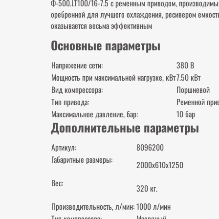
Ф-500.LT100/16-7.5 с ременным приводом, производимы
оребренной для лучшего охлаждения, ресивером емкост
оказывается весьма эффективным
Основные параметры
Напряжение сети:
380 В
Мощность при максимальной нагрузке, кВт
7.50 кВт
Вид компрессора:
Поршневой
Тип привода:
Ременной при
Максимальное давление, бар:
10 бар
Дополнительные параметры
Артикул:
8096200
Габаритные размеры:
2000x610x1250
Вес:
320 кг.
Производительность, л/мин:
1000 л/мин
Тип компрессора:
Масляный