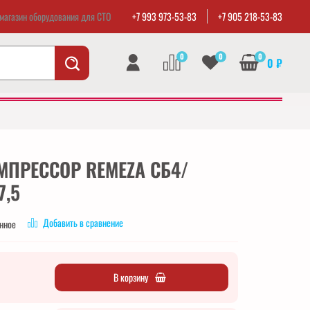
магазин оборудования для СТО
+7 993 973-53-83
+7 905 218-53-83
0
0
0
0 ₽
ПРЕССОР REMEZA СБ4/
7,5
Добавить в сравнение
анное
В корзину