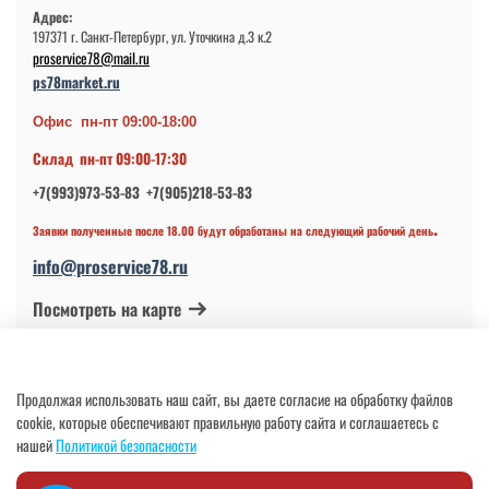
Адрес:
197371 г. Санкт-Петербург, ул. Уточкина д.3 к.2
proservice78@mail.ru
ps78market.ru
Офис пн-пт 09:00-18:00
Склад пн-пт 09:00-17:30
+7(993)973-53-83 +7(905)218-53-83
.
Заявки полученные после 18.00 будут обработаны на следующий рабочий день
info@proservice78.ru
Посмотреть на карте
© 2024-2026 ИП Петров В.Н.
Продолжая использовать наш сайт, вы даете согласие на обработку файлов
ОГРНИП 317784700113997 от 17.04.2017
cookie, которые обеспечивают правильную работу сайта и соглашаетесь с
нашей
Политикой безопасности