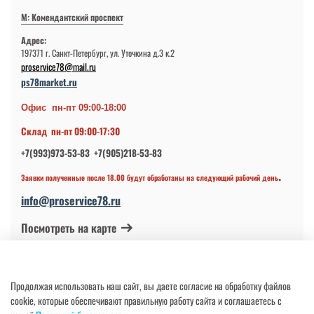
М: Комендантский проспект
Адрес:
197371 г. Санкт-Петербург, ул. Уточкина д.3 к.2
proservice78@mail.ru
ps78market.ru
Офис пн-пт 09:00-18:00
Склад пн-пт 09:00-17:30
+7(993)973-53-83 +7(905)218-53-83
.
Заявки полученные после 18.00 будут обработаны на следующий рабочий день
info@proservice78.ru
Посмотреть на карте
© 2024-2026 ИП Петров В.Н.
Продолжая использовать наш сайт, вы даете согласие на обработку файлов
ОГРНИП 317784700113997 от 17.04.2017
cookie, которые обеспечивают правильную работу сайта и соглашаетесь с