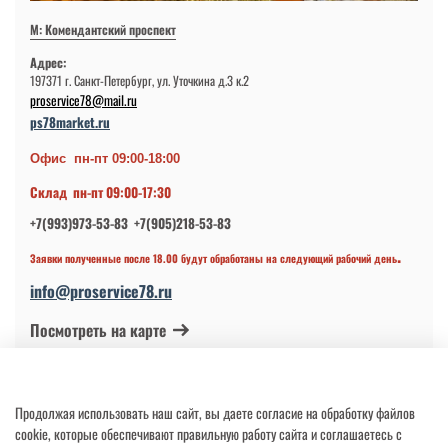
М: Комендантский проспект
Адрес:
197371 г. Санкт-Петербург, ул. Уточкина д.3 к.2
proservice78@mail.ru
ps78market.ru
Офис пн-пт 09:00-18:00
Склад пн-пт 09:00-17:30
+7(993)973-53-83 +7(905)218-53-83
.
Заявки полученные после 18.00 будут обработаны на следующий рабочий день
info@proservice78.ru
Посмотреть на карте
© 2024-2026 ИП Петров В.Н.
Продолжая использовать наш сайт, вы даете согласие на обработку файлов
ОГРНИП 317784700113997 от 17.04.2017
cookie, которые обеспечивают правильную работу сайта и соглашаетесь с