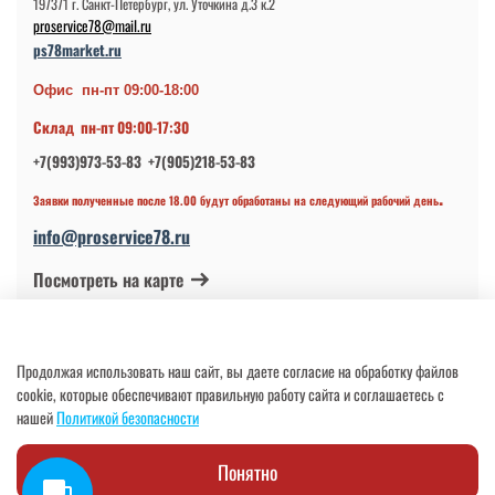
197371 г. Санкт-Петербург, ул. Уточкина д.3 к.2
proservice78@mail.ru
ps78market.ru
Офис пн-пт 09:00-18:00
Склад пн-пт 09:00-17:30
+7(993)973-53-83 +7(905)218-53-83
.
Заявки полученные после 18.00 будут обработаны на следующий рабочий день
info@proservice78.ru
Посмотреть на карте
© 2024-2026 ИП Петров В.Н.
Продолжая использовать наш сайт, вы даете согласие на обработку файлов
ОГРНИП 317784700113997 от 17.04.2017
cookie, которые обеспечивают правильную работу сайта и соглашаетесь с
нашей
Политикой безопасности
Понятно