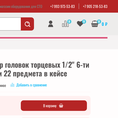
магазин оборудования для СТО
+7 993 973-53-83
+7 905 218-53-83
0
0
0
0 ₽
р головок торцевых 1/2" 6-ти
 22 предмета в кейсе
Добавить в сравнение
анное
В корзину