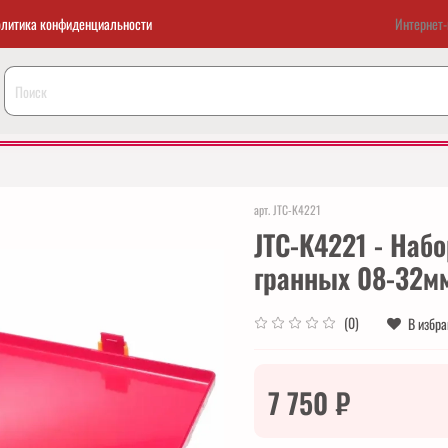
литика конфиденциальности
Интернет-
арт.
JTC-K4221
JTC-K4221 - Набо
гранных 08-32мм
(0)
В избр
7 750 ₽