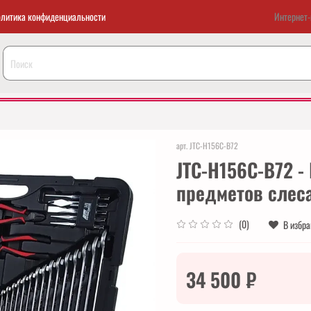
литика конфиденциальности
Интернет-
арт.
JTC-H156C-B72
JTC-H156C-B72 -
предметов слес
(0)
В избр
34 500 ₽