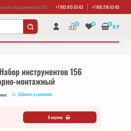
магазин оборудования для СТО
+7 993 973-53-83
+7 905 218-53-83
0
0
0
0 ₽
 Набор инструментов 156
арно-монтажный
Добавить в сравнение
анное
В корзину