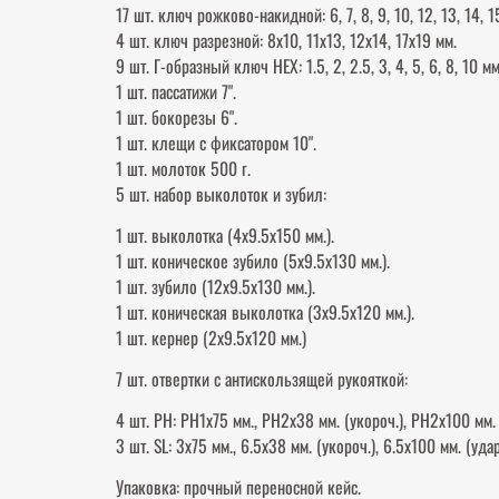
17 шт. ключ рожково-накидной: 6, 7, 8, 9, 10, 12, 13, 14, 15
4 шт. ключ разрезной: 8х10, 11х13, 12х14, 17х19 мм.
9 шт. Г-образный ключ HEX: 1.5, 2, 2.5, 3, 4, 5, 6, 8, 10 мм
1 шт. пассатижи 7".
1 шт. бокорезы 6".
1 шт. клещи с фиксатором 10".
1 шт. молоток 500 г.
5 шт. набор выколоток и зубил:
1 шт. выколотка (4х9.5х150 мм.).
1 шт. коническое зубило (5х9.5х130 мм.).
1 шт. зубило (12х9.5х130 мм.).
1 шт. коническая выколотка (3х9.5х120 мм.).
1 шт. кернер (2х9.5х120 мм.)
7 шт. отвертки с антискользящей рукояткой:
4 шт. РН: РН1х75 мм., РН2х38 мм. (укороч.), РН2х100 мм.
3 шт. SL: 3х75 мм., 6.5х38 мм. (укороч.), 6.5х100 мм. (удар
Упаковка: прочный переносной кейс.