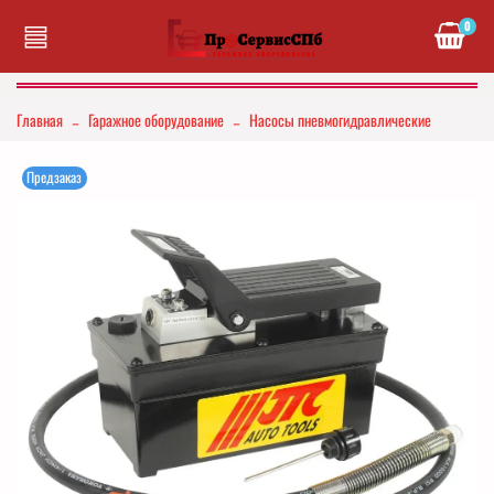
0
Главная
Гаражное оборудование
Насосы пневмогидравлические
Предзаказ