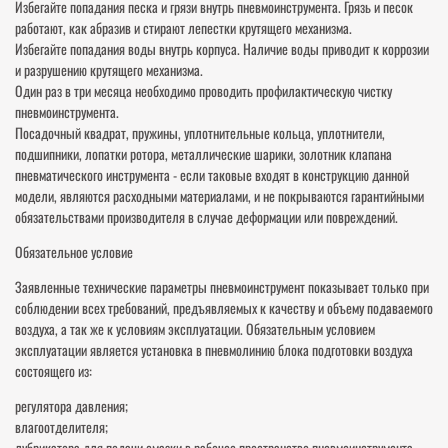
Избегайте попадания песка и грязи внутрь пневмоинструмента. Грязь и песок
работают, как абразив и стирают лепестки крутящего механизма.
Избегайте попадания воды внутрь корпуса. Наличие воды приводит к коррозии
и разрушению крутящего механизма.
Один раз в три месяца необходимо проводить профилактическую чистку
пневмоинструмента.
Посадочный квадрат, пружины, уплотнительные кольца, уплотнители,
подшипники, лопатки ротора, металлические шарики, золотник клапана
пневматического инструмента - если таковые входят в конструкцию данной
модели, являются расходными материалами, и не покрываются гарантийными
обязательствами производителя в случае деформации или повреждений.
Обязательное условие
Заявленные технические параметры пневмоинструмент показывает только при
соблюдении всех требований, предъявляемых к качеству и объему подаваемого
воздуха, а так же к условиям эксплуатации. Обязательным условием
эксплуатации является установка в пневмолинию блока подготовки воздуха
состоящего из:
регулятора давления;
влагоотделителя;
лубрикатора для подачи смазки в рабочее пространство пневмоинструмента.