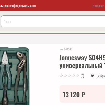
литика конфиденциальности
Интернет-
арт.
047566
Jonnesway S04H
универсальный 1
(0)
В избр
13 120 ₽