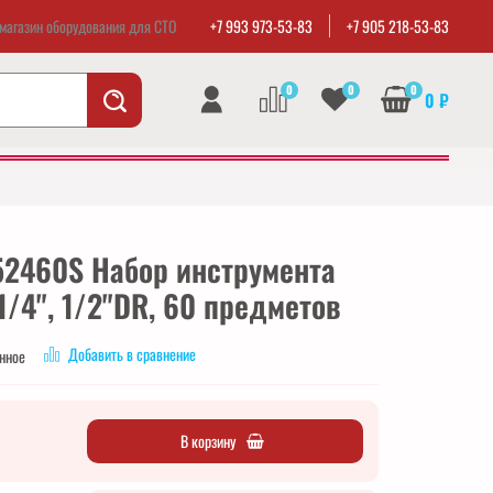
магазин оборудования для СТО
+7 993 973-53-83
+7 905 218-53-83
0
0
0
0 ₽
52460S Набор инструмента
/4", 1/2"DR, 60 предметов
Добавить в сравнение
анное
В корзину