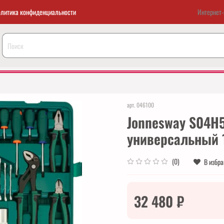
литика конфиденциальности
Интернет-
арт.
046100
Jonnesway S04H
универсальный 1
(0)
В избр
32 480 ₽