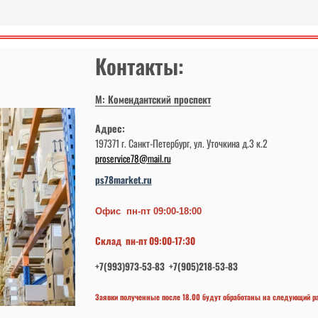
Контакты:
М: Комендантский проспект
Адрес:
197371 г. Санкт-Петербург, ул. Уточкина д.3 к.2
proservice78@mail.ru
ps78market.ru
Офис пн-пт 09:00-18:00
Склад пн-пт 09:00-17:30
+7(993)973-53-83 +7(905)218-53-83
Заявки полученные после 18.00 будут обработаны на следующий р