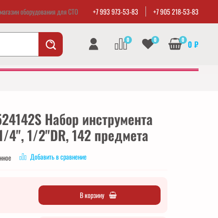
магазин оборудования для СТО
+7 993 973-53-83
+7 905 218-53-83
0
0
0
0 ₽
524142S Набор инструмента
/4", 1/2"DR, 142 предмета
Добавить в сравнение
анное
В корзину