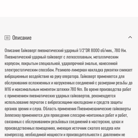
Описание
Описание Гайковерт пневматический ударный 1/2"DR 8000 об/мин., 780 Нм.
Пневматический ударный гайковерт с легкосплавным, металлическим
корпусом, покрытым специальной, ударопрочной эмалью, нанесенной
электростатическим способом. Резинопо-лимерная накладка рукоятки снижает
вибрационные воздействия на руку оператора. Гайковерт применяется для
обслуживания осложненных и нагруженных соединений с размерами резьбы до
М16 и максимальным моментом затяжки 780 Nm. Во время производства работ
с применением пневматических ударных гайковертов, рекомендуется
использование перчаток с виброгасящими накладками и средств защиты
органов зрения и слуха. Область применения Пневмомеханические гайковерты
Jonnesway применяются для проведения слесарно-монтажных работ и работ,
связанных с обслуживанием резьбовых соединений в мастерских, цехах и
производственных помещениях, имеющих источник сжатого воздуха или
компрессор, необходимой мощности и производительности с давлением не