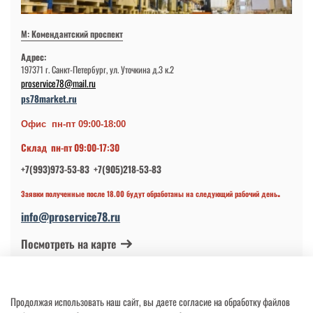
М: Комендантский проспект
Адрес:
197371 г. Санкт-Петербург, ул. Уточкина д.3 к.2
proservice78@mail.ru
ps78market.ru
Офис пн-пт 09:00-18:00
Склад пн-пт 09:00-17:30
+7(993)973-53-83 +7(905)218-53-83
.
Заявки полученные после 18.00 будут обработаны на следующий рабочий день
info@proservice78.ru
Посмотреть на карте
© 2024-2026 ИП Петров В.Н.
Продолжая использовать наш сайт, вы даете согласие на обработку файлов
ОГРНИП 317784700113997 от 17.04.2017