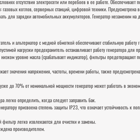
 условиях отсутствия электросети или перебоев в ее работе. Обеспечивает
и: газовых котлов, серверных станций, цифровой техники. Предусмотрена
ать для зарядки автомобильных аккумуляторов. Генератор незаменим на д
ель и альтернатор с медной обмоткой обеспечивают стабильную работу г
устимой нагрузки предохранитель останавливает работу генератора для п
и низком уровне масла (срабатывает индикатор), фильтры предотвращают п
ет значения напряжения, частоты, времени работы, также предусмотрена
зке до 70% от номинальной мощности генератор может работать в эконом
а легко определить, когда следует заправить бак.
ератору присвоена степень защиты IP23, что означает устойчивость к поп
фильтр легко извлекаются для очистки и замены.
рждена производителем.