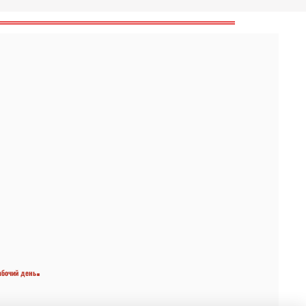
.
абочий день