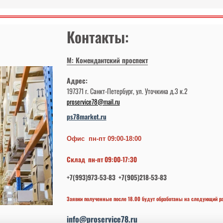
Контакты:
М: Комендантский проспект
Адрес:
197371 г. Санкт-Петербург, ул. Уточкина д.3 к.2
proservice78@mail.ru
ps78market.ru
Офис пн-пт 09:00-18:00
Склад пн-пт 09:00-17:30
+7(993)973-53-83 +7(905)218-53-83
Заявки полученные после 18.00 будут обработаны на следующий р
info@proservice78.ru