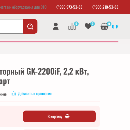
магазин оборудования для СТО
+7 993 973-53-83
+7 905 218-53-83
0
0
0
0 ₽
торный GK-2200iF, 2,2 кВт,
арт
Добавить в сравнение
анное
В корзину