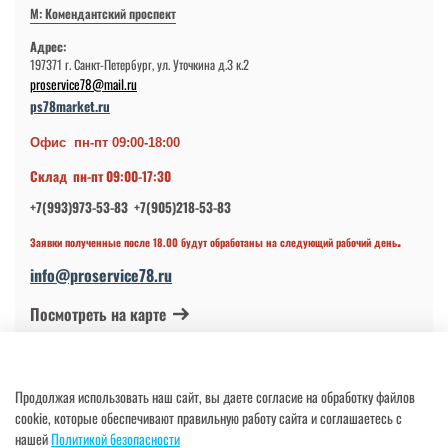
М: Комендантский проспект
Адрес:
197371 г. Санкт-Петербург, ул. Уточкина д.3 к.2
proservice78@mail.ru
ps78market.ru
Офис пн-пт 09:00-18:00
Склад пн-пт 09:00-17:30
+7(993)973-53-83 +7(905)218-53-83
.
Заявки полученные после 18.00 будут обработаны на следующий рабочий день
info@proservice78.ru
Посмотреть на карте
© 2024-2026 ИП Петров В.Н.
Продолжая использовать наш сайт, вы даете согласие на обработку файлов
ОГРНИП 317784700113997 от 17.04.2017
cookie, которые обеспечивают правильную работу сайта и соглашаетесь с
нашей
Политикой безопасности