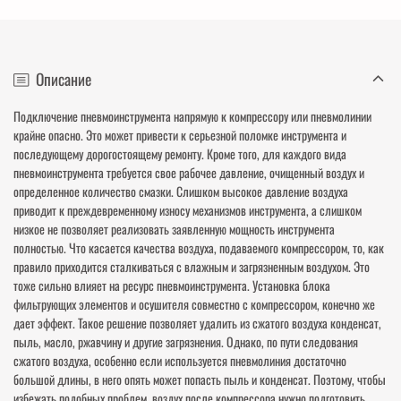
Описание
Подключение пневмоинструмента напрямую к компрессору или пневмолинии
крайне опасно. Это может привести к серьезной поломке инструмента и
последующему дорогостоящему ремонту. Кроме того, для каждого вида
пневмоинструмента требуется свое рабочее давление, очищенный воздух и
определенное количество смазки. Слишком высокое давление воздуха
приводит к преждевременному износу механизмов инструмента, а слишком
низкое не позволяет реализовать заявленную мощность инструмента
полностью. Что касается качества воздуха, подаваемого компрессором, то, как
правило приходится сталкиваться с влажным и загрязненным воздухом. Это
тоже сильно влияет на ресурс пневмоинструмента. Установка блока
фильтрующих элементов и осушителя совместно с компрессором, конечно же
дает эффект. Такое решение позволяет удалить из сжатого воздуха конденсат,
пыль, масло, ржавчину и другие загрязнения. Однако, по пути следования
сжатого воздуха, особенно если используется пневмолиния достаточно
большой длины, в него опять может попасть пыль и конденсат. Поэтому, чтобы
избежать подобных проблем, воздух после компрессора нужно подготовить