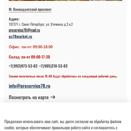
М: Комендантский проспект
Адрес:
197371 г. Санкт-Петербург, ул. Уточкина д.3 к.2
proservice78@mail.ru
ps78market.ru
Офис пн-пт 09:00-18:00
Склад пн-пт 09:00-17:30
+7(993)973-53-83 +7(905)218-53-83
.
Заявки полученные после 18.00 будут обработаны на следующий рабочий день
info@proservice78.ru
Посмотреть на карте
© 2024-2026 ИП Петров В.Н.
Продолжая использовать наш сайт, вы даете согласие на обработку файлов
ОГРНИП 317784700113997 от 17.04.2017
cookie, которые обеспечивают правильную работу сайта и соглашаетесь с